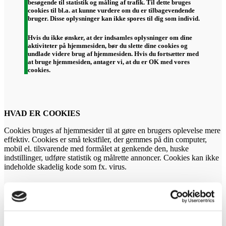
besøgende til statistik og måling af trafik. Til dette bruges
cookies til bl.a. at kunne vurdere om du er tilbagevendende
bruger. Disse oplysninger kan ikke spores til dig som individ.
Hvis du ikke ønsker, at der indsamles oplysninger om dine
aktiviteter på hjemmesiden, bør du slette dine cookies og
undlade videre brug af hjemmesiden. Hvis du fortsætter med
at bruge hjemmesiden, antager vi, at du er OK med vores
cookies.
HVAD ER COOKIES
Cookies bruges af hjemmesider til at gøre en brugers oplevelse mere
effektiv. Cookies er små tekstfiler, der gemmes på din computer,
mobil el. tilsvarende med formålet at genkende den, huske
indstillinger, udføre statistik og målrette annoncer. Cookies kan ikke
indeholde skadelig kode som fx. virus.
COOKIES HVORFRA
Denne hjemmeside anvender forskellige typer af cookies. Nogle