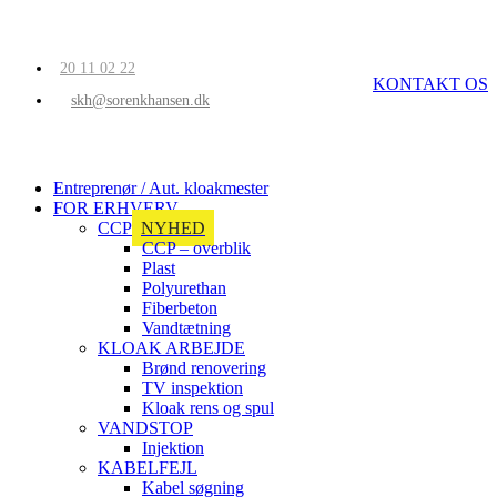
20 11 02 22
KONTAKT OS
skh@sorenkhansen.dk
Entreprenør / Aut. kloakmester
FOR ERHVERV
CCP
NYHED
CCP – overblik
Plast
Polyurethan
Fiberbeton
Vandtætning
KLOAK ARBEJDE
Brønd renovering
TV inspektion
Kloak rens og spul
VANDSTOP
Injektion
KABELFEJL
Kabel søgning