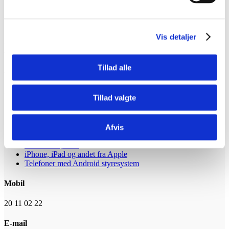
SLETNING AF COOKIES
Det er altid muligt at slette cookies. Bruger du flere Internet-
Vis detaljer
browsere, skal du slette cookies i dem alle. Når du sletter eller
blokerer cookies, kan du samtidig risikere, at hjemmesiden ikke
fungerer optimalt, samt at der er indhold, som du ikke kan få adgang
Tillad alle
til.
Følg links nedenfor for at se hvordan du sletter cookies.
Tillad valgte
Google Chrome
Safari
Opera
Afvis
Mozilla Firefox
Internet Explorer
iPhone, iPad og andet fra Apple
Telefoner med Android styresystem
Mobil
20 11 02 22
E-mail