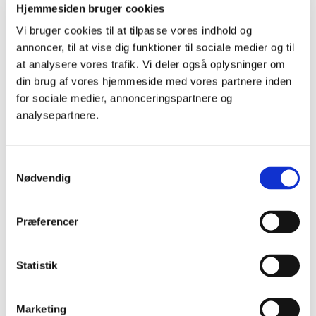
Hjemmesiden bruger cookies
cookies sættes af tredjeparts tjenester.
Vi bruger cookies til at tilpasse vores indhold og
Nødvendige cookies
annoncer, til at vise dig funktioner til sociale medier og til
at analysere vores trafik. Vi deler også oplysninger om
hjælper med at gøre en hjemmeside brugbar ved at aktivere
grundlæggende funktioner såsom side-navigation og adgang til sikre
din brug af vores hjemmeside med vores partnere inden
områder af hjemmesiden.
Hjemmesider generelt kan ikke fungere
for sociale medier, annonceringspartnere og
ordentligt uden disse cookies.
analysepartnere.
Statistik cookies
hjælper med at forstå, hvordan besøgende interagerer med
Samtykkevalg
hjemmesiden ved at indsamle og rapportere oplysninger anonymt.
Nødvendig
Denne hjemmeside anvender Google Analytics til statistik.
Marketing cookies
Præferencer
bruges til at spore besøgende på tværs af hjemmesider og sociale
medier. Hensigten er at vise videoer og annoncer, der er relevante og
engagerende for den enkelte bruger, og værdifulde for udgivere og
Statistik
tredjeparts annoncører.
Denne hjemmeside anvender hverken
målrettede videoer eller annoncer.
Marketing