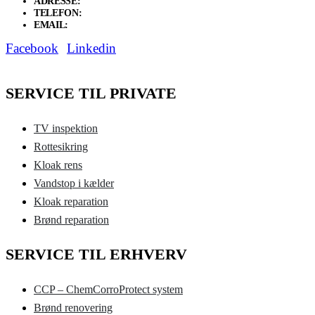
ADRESSE:
Thors Allé 20, 4673 Rødvig Stevns
TELEFON:
20 11 02 22
EMAIL:
skh@sorenkhansen.dk
Facebook
Linkedin
SERVICE TIL PRIVATE
TV inspektion
Rottesikring
Kloak rens
Vandstop i kælder
Kloak reparation
Brønd reparation
SERVICE TIL ERHVERV
CCP – ChemCorroProtect system
Brønd renovering