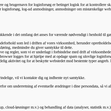
re og brugernavn for loginforsøg er betinget logisk for at kontrollere s
er loginforsøg, log-ud anmodninger, anmodninger om mistænkelige webad
ukkende i det omfang det anses for værende nødvendigt i henhold til gæ
ndeforhold som led i driften af vores virksomhed, herunder opretholdels
sføring, medmindre du giver samtykke til dette.
ve og regler, som vi er underlagt i forbindelse med drift af virksomhede
rowser logges for at hjælpe med at opdage spam og ulovlige loginforsø
adelig aktivitet og for at beskytte webstedet mod bestemte typer angreb
indelige, vil vi kontakte dig og indhente nyt samtykke.
derfor om underretning af eventuelle ændringer i dine persondata, så vi a
up, cloud-løsninger m.v.) og behandling af data (analyser, statistik m.v.)