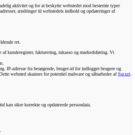
kadelig aktivitet og for at beskytte webstedet mod bestemte typer
resser, ændringer til webstedets indhold og opdateringer af
ldende ret.
e af kunderegister, fakturering, inkasso og markedsføring. Vi
n.
g. IP-adresse fra besøgende, bruger-id for indlogget brugere og
. Dette websted skannes for potentiel malware og såbarheder af
Sucuri
.
ltid kan sikre korrekte og opdaterede persondata.
.