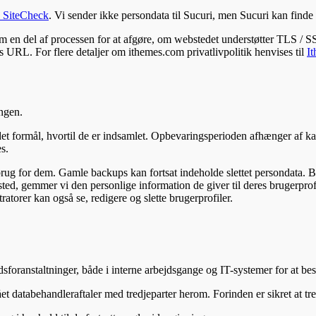
i SiteCheck
. Vi sender ikke persondata til Sucuri, men Sucuri kan finde
m en del af processen for at afgøre, om webstedet understøtter TLS / 
 URL. For flere detaljer om ithemes.com privatlivpolitik henvises til
I
ingen.
det formål, hvortil de er indsamlet. Opbevaringsperioden afhænger af k
s.
r brug for dem. Gamle backups kan fortsat indeholde slettet persondata.
d, gemmer vi den personlige information de giver til deres brugerprofil. 
torer kan også se, redigere og slette brugerprofiler.
edsforanstaltninger, både i interne arbejdsgange og IT-systemer for at
et databehandleraftaler med tredjeparter herom. Forinden er sikret at t