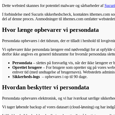
Dette websted skannes for potentiel malware og sårbarheder af
Sucur
I forbindelse med Sucuris sikkerhedscheck, kontaktes ithemes.com so
del af denne proces. Anmodninger til ithemes.com omfatter webstedets
Hvor længe opbevarer vi persondata
Persondata opbevares i det tidsrum, der er tilladt i henhold til lovgivn
Vi opbevarer ikke persondata længere end nødvendigt for at opfylde 
derfor ikke angives en generel tidsramme for hvornår persondata slette
Persondata
– slettes på forsvarlig vis, når der ikke længere e
Oprettet brugere
– For brugere som opretter sig på vores webste
enhver tid (med undtagelse af brugernavn). Webstedets administra
Sikkerheds-logs
– opbevares i op til 90 dage.
Hvordan beskytter vi persondata
Persondata opbevares elektronisk, og vi har iværksat særlige sikkerh
Vi tager løbende backup af vores datasæt (cloud-løsning) og har indgå