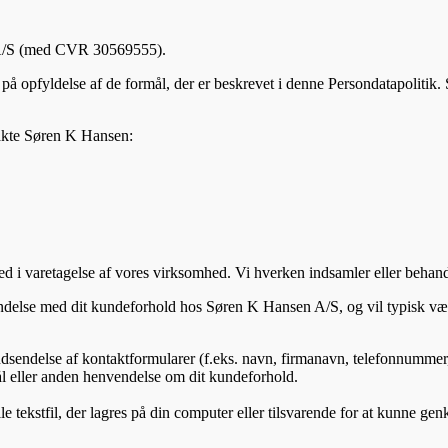
n A/S (med CVR 30569555).
opfyldelse af de formål, der er beskrevet i denne Persondatapolitik. 
takte Søren K Hansen:
d i varetagelse af vores virksomhed. Vi hverken indsamler eller behan
rbindelse med dit kundeforhold hos Søren K Hansen A/S, og vil typisk væ
dsendelse af kontaktformularer (f.eks. navn, firmanavn, telefonnummer,
l eller anden henvendelse om dit kundeforhold.
lle tekstfil, der lagres på din computer eller tilsvarende for at kunne