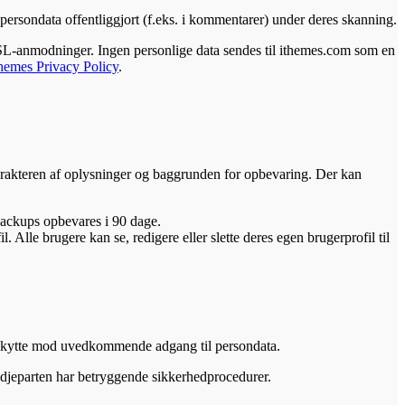
 persondata offentliggjort (f.eks. i kommentarer) under deres skanning.
SSL-anmodninger. Ingen personlige data sendes til ithemes.com som en
themes Privacy Policy
.
arakteren af oplysninger og baggrunden for opbevaring. Der kan
 Backups opbevares i 90 dage.
Alle brugere kan se, redigere eller slette deres egen brugerprofil til
 beskytte mod uvedkommende adgang til persondata.
redjeparten har betryggende sikkerhedprocedurer.