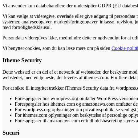
Vi anvender kun databehandlere der understøtter GDPR (EU databesk
Vi kan vælge at videregive, overlade eller give adgang til persondata 
systemer, analyseopgaver, markedsføringopgaver, inkasso, revision, juri
med fortrolighedsklausul.
Persondata videregives ikke, medmindre dette er nødvendigt for at ud
Vi benytter cookies, som du kan læse mere om på siden
Cookie-politi
Itheme Security
Dette websted er en del af et netværk af websteder, der beskytter mod 
webstedet, med en tjeneste, der leveres af ithemes.com. For flere detal
For at sikre fil integritet trækker iThemes Security data fra wordpre
Forespørgsler hos wordpress.org omfatter WordPress-versionen, we
Forespørgsler hos ithemes.com og amazonaws.com omfatter de i
For wordpress.org oplysninger om privatlivspolitik, se venligst
For ithemes.com oplysninger om beskyttelse af personlige oplys
Forespørgsler til amazonaws.com er indholdsbaseret og styres
Sucuri