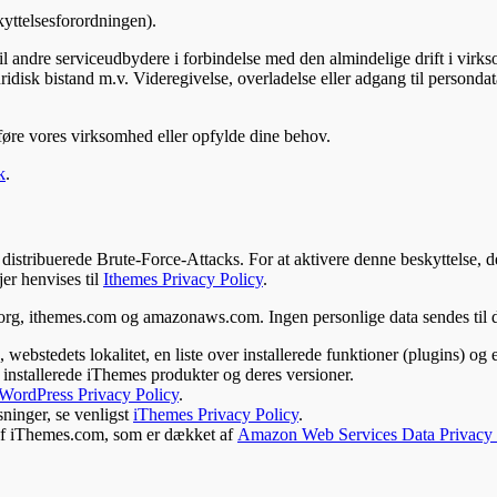
yttelsesforordningen).
til andre serviceudbydere i forbindelse med den almindelige drift i virks
disk bistand m.v. Videregivelse, overladelse eller adgang til persondata
føre vores virksomhed eller opfylde dine behov.
k
.
distribuerede Brute-Force-Attacks. For at aktivere denne beskyttelse, d
jer henvises til
Ithemes Privacy Policy
.
ss.org, ithemes.com og amazonaws.com. Ingen personlige data sendes til 
bstedets lokalitet, en liste over installerede funktioner (plugins) og e
nstallerede iThemes produkter og deres versioner.
WordPress Privacy Policy
.
ninger, se venligst
iThemes Privacy Policy
.
 af iThemes.com, som er dækket af
Amazon Web Services Data Privacy 