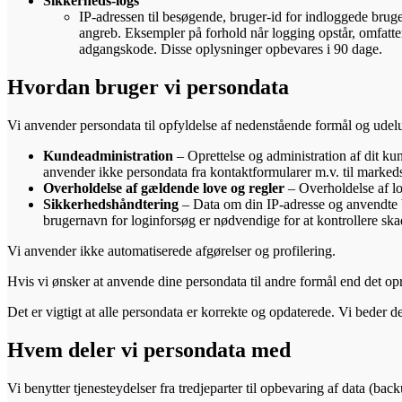
Sikkerheds-logs
IP-adressen til besøgende, bruger-id for indloggede bruge
angreb. Eksempler på forhold når logging opstår, omfatt
adgangskode. Disse oplysninger opbevares i 90 dage.
Hvordan bruger vi persondata
Vi anvender persondata til opfyldelse af nedenstående formål og udel
Kundeadministration
– Oprettelse og administration af dit ku
anvender ikke persondata fra kontaktformularer m.v. til marked
Overholdelse af gældende love og regler
– Overholdelse af lo
Sikkerhedshåndtering
– Data om din IP-adresse og anvendte b
brugernavn for loginforsøg er nødvendige for at kontrollere sk
Vi anvender ikke automatiserede afgørelser og profilering.
Hvis vi ønsker at anvende dine persondata til andre formål end det opr
Det er vigtigt at alle persondata er korrekte og opdaterede. Vi beder 
Hvem deler vi persondata med
Vi benytter tjenesteydelser fra tredjeparter til opbevaring af data (back