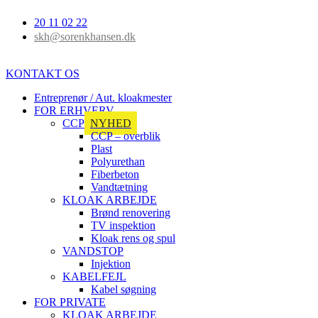
20 11 02 22
skh@sorenkhansen.dk
KONTAKT OS
Entreprenør / Aut. kloakmester
FOR ERHVERV
CCP
NYHED
CCP – overblik
Plast
Polyurethan
Fiberbeton
Vandtætning
KLOAK ARBEJDE
Brønd renovering
TV inspektion
Kloak rens og spul
VANDSTOP
Injektion
KABELFEJL
Kabel søgning
FOR PRIVATE
KLOAK ARBEJDE