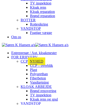
TV inspektion
Kloak rens
Kloak reparation
Brønd reparation
ROTTER
Rottesikring
VANDSTOP
Fugtige vægge
Om os
Entreprenør / Aut. kloakmester
FOR ERHVERV
CCP
NYHED
CCP – overblik
Plast
Polyurethan
Fiberbeton
Vandtætning
KLOAK ARBEJDE
Brønd renovering
TV inspektion
Kloak rens og spul
VANDSTOP