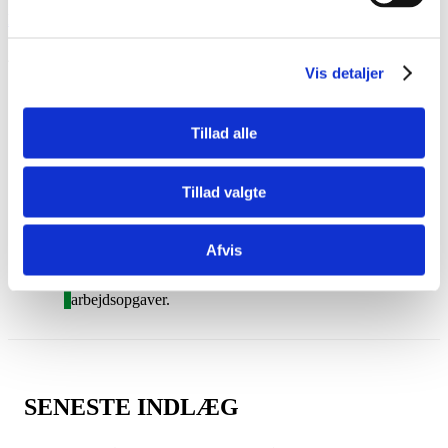
Reparation og coatning af pumpebrønd
4 dage senere er bet...
read more
Vis detaljer
Tillad alle
Tillad valgte
KIG MED
Afvis
KLIK på de forskellige blogs – kom om bag
kulissen – og se et udpluk af varierende
arbejdsopgaver.
SENESTE INDLÆG