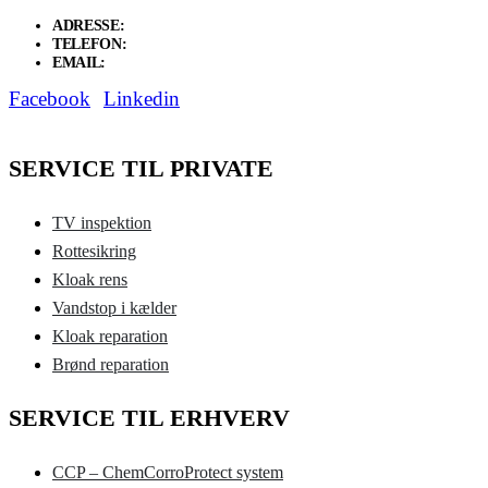
ADRESSE:
Thors Allé 20, 4673 Rødvig Stevns
TELEFON:
20 11 02 22
EMAIL:
skh@sorenkhansen.dk
Facebook
Linkedin
SERVICE TIL PRIVATE
TV inspektion
Rottesikring
Kloak rens
Vandstop i kælder
Kloak reparation
Brønd reparation
SERVICE TIL ERHVERV
CCP – ChemCorroProtect system