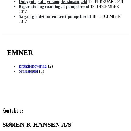
Opbygning af nyt komplet slusespjæld
12. FEBRUAR 2018
Reparation og coatning af pumpebrønd
19. DECEMBER
2017
Så galt gik det for en tæret pumpebrønd
18. DECEMBER
2017
EMNER
Brøndrenovering
(2)
Slusespjæld
(1)
Kontakt os
SØREN K HANSEN A/S