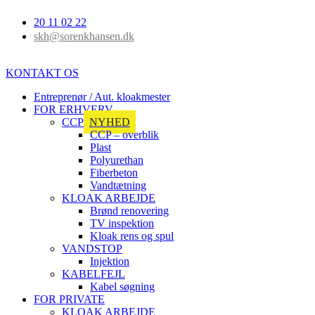
20 11 02 22
skh@sorenkhansen.dk
KONTAKT OS
Entreprenør / Aut. kloakmester
FOR ERHVERV
CCP
NYHED
CCP – overblik
Plast
Polyurethan
Fiberbeton
Vandtætning
KLOAK ARBEJDE
Brønd renovering
TV inspektion
Kloak rens og spul
VANDSTOP
Injektion
KABELFEJL
Kabel søgning
FOR PRIVATE
KLOAK ARBEJDE