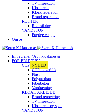
TV inspektion
Kloak rens
Kloak reparation
Brønd reparation
ROTTER
Rottesikring
VANDSTOP
Fugtige vægge
Om os
Entreprenør / Aut. kloakmester
FOR ERHVERV
CCP
NYHED
CCP – overblik
Plast
Polyurethan
Fiberbeton
Vandtætning
KLOAK ARBEJDE
Brønd renovering
TV inspektion
Kloak rens og spul
VANDSTOP