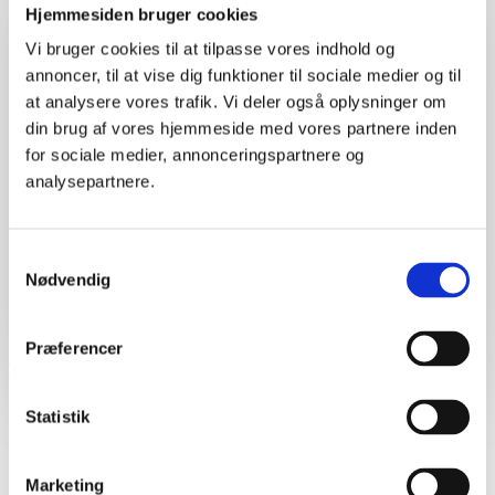
Hjemmesiden bruger cookies
CATEGORY:
BRØNDRENOVERING
POST DATE:
18. DECEMBER 2017
Vi bruger cookies til at tilpasse vores indhold og
annoncer, til at vise dig funktioner til sociale medier og til
Så galt gik det for en tæret
at analysere vores trafik. Vi deler også oplysninger om
pumpebrønd
din brug af vores hjemmeside med vores partnere inden
for sociale medier, annonceringspartnere og
Så galt kan det gå når der bliver brugt det forkerte produkt i
analysepartnere.
et aggressivt miljø. Pumpebrønden er kun ganske få år
gammel.
Share this post
Samtykkevalg
Nødvendig
Facebook
Twitter
LinkedIn
Google +
Email
Præferencer
Back to Blog
Related
Posts
Statistik
19
dec
19. december 2017
Marketing